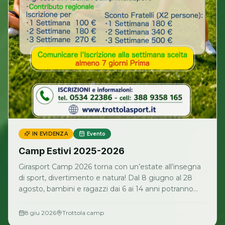
IN EVIDENZA
Evento
Camp Estivi 2025-2026
Girasport Camp 2026 torna con un’estate all’insegna
di sport, divertimento e natura! Dal 8 giugno al 28
agosto, bambini e ragazzi dai 6 ai 14 anni potranno
vivere giornate ricche di attività sportive, giochi di
gruppo, momenti in piscina, escursioni nella natura e
8 giu 2026
Trottola camp
laboratori. Un’esperienza educativa e coinvolgente