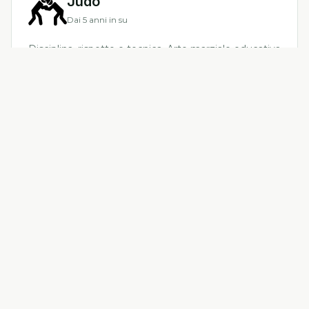
Judo
Dai 5 anni in su
Disciplina, rispetto e tecnica. Arte marziale educativa
per grandi e piccoli.
Scopri di più
Yoga
Adulti e ragazzi
Benessere fisico e mentale. Lezioni per principianti
e praticanti avanzati.
Scopri di più